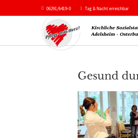
06291/6419-0
Tag & Nacht erreichbar

}
Gesund dur